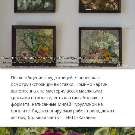
Фото №74082.
Фрагмент экспозиции (Миля Нуруллина, 1997, 1999)
Все для тебя. 1999 / Алоэ и бессмертники. 1997 /Опиум-2. 1999 /Посвящение Баки Урманче. 1999; Оргалит, масло,
собственность НКЦ \"Казань\"; Юбилейная выставка «Я, Миля Нуруллина» Казань, аперль 2011
После общения с художницей, я перешла к
осмотру экспозиции выставки. Помимо картин,
выполненных на мастер-классах масляными
красками на холсте, есть картины большего
формата, написанные Милей Нуруллиной на
оргалите. Ряд экспонируемых работ принадлежит
автору, большая часть — НКЦ «Казань».