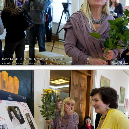
Фото №74107.
Миля Нуруллина, художник
Юбилейная выставка «Я, Миля Нуруллина» Казань, аперль 2011