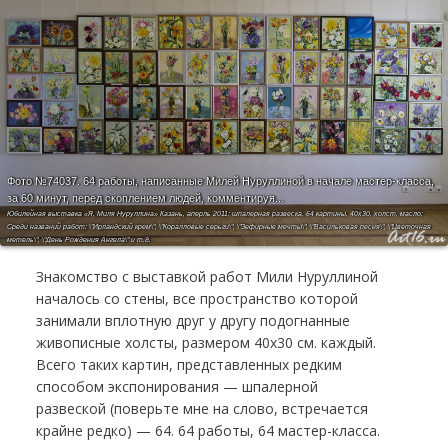
Фото №74037.
64 работы, написанные Милей Нуруллиной в начале мастер-класса,
за 60 минут, перед скоплением людей, комментируя...
Юбилейная выставка «Я, Миля Нуруллина» Казань, аперль 2011; шпалерная развеска, 64 картины, 40х30, холст, масло;
Среди названий работ: \"Ирландский крем\", \"Коралловые серьги\", \"Зефирные мечты\", \"Васильковая песня\", \"Цветочная
метель\", \"День Рождения Ангела\" и т.д.
Знакомство с выставкой работ Мили Нуруллиной
началось со стены, все пространство которой
занимали вплотную друг у другу подогнанные
живописные холсты, размером 40х30 см. каждый.
Всего таких картин, представленных редким
способом экспонирования — шпалерной
развеской (поверьте мне на слово, встречается
крайне редко) — 64. 64 работы, 64 мастер-класса.