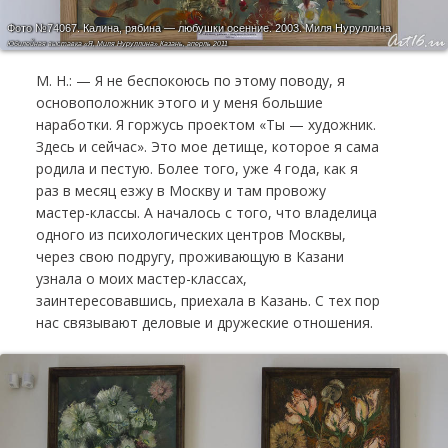
Фото №74067.
Калина, рябина — любушки осенние. 2003. Миля Нуруллина
Юбилейная выставка «Я, Миля Нуруллина» Казань, аперль 2011
М. Н.: — Я не беспокоюсь по этому поводу, я
основоположник этого и у меня большие
наработки. Я горжусь проектом «Ты — художник.
Здесь и сейчас». Это мое детище, которое я сама
родила и пестую. Более того, уже 4 года, как я
раз в месяц езжу в Москву и там провожу
мастер-классы. А началось с того, что владелица
одного из психологических центров Москвы,
через свою подругу, проживающую в Казани
узнала о моих мастер-классах,
заинтересовавшись, приехала в Казань. С тех пор
нас связывают деловые и дружеские отношения.