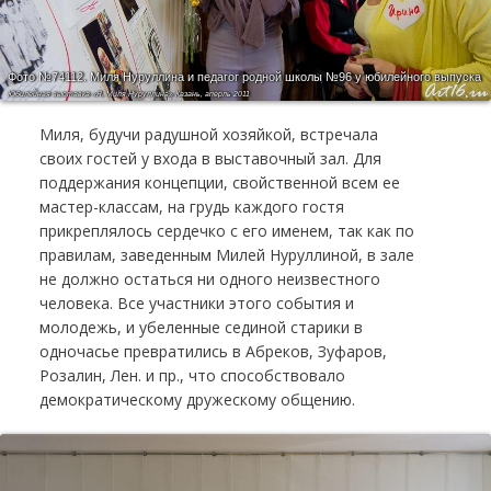
Фото №74112.
Миля Нуруллина и педагог родной школы №96 у юбилейного выпуска
Юбилейная выставка «Я, Миля Нуруллина» Казань, аперль 2011
Миля, будучи радушной хозяйкой, встречала
своих гостей у входа в выставочный зал. Для
поддержания концепции, свойственной всем ее
мастер-классам, на грудь каждого гостя
прикреплялось сердечко с его именем, так как по
правилам, заведенным Милей Нуруллиной, в зале
не должно остаться ни одного неизвестного
человека. Все участники этого события и
молодежь, и убеленные сединой старики в
одночасье превратились в Абреков, Зуфаров,
Розалин, Лен. и пр., что способствовало
демократическому дружескому общению.