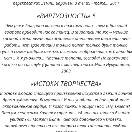
перекрестках Земли. Впрочем, и ты их - тоже... 2011
«ВИРТУОЗНОСТЬ» *
Чем реже балерина касается ножками пола - тем в больший
восторг приводит нас ее танец. В живописи то же -- меньше
касаний кисти легче прикосновения отточеннее движения нет
работы нет гравитации только полет только душа только
суть и смысл изображаемого, а самого изображения как-будто бы
нет... И я умолкаю... *Меньше топота, господа! Не грохочите
кистью по холсту!» (Цитата с мастер-класса Мили Нуруллиной)
2009
«ИСТОКИ ТВОРЧЕСТВА»
В основе любого стоящего произведения искусства лежит личная
драма художника. Всмотрись! И ты увидишь на дне - разбитое,
окровавленное сердце. И когда ханжи морщат нос: «Ну, знаете!
Это уж слишком!» Хочется спросить: «А что вы хотели бы там
увидеть?!» Может быть - сытого довольного человека,
нашедшего ответы на все вопросы плюс счастливая любовь