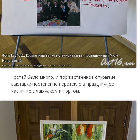
Фото №74031.
Юбилейный выпуск стенной газеты, посвященныйй Миле
Нуруллиной
Юбилейная выставка «Я, Миля Нуруллина» Казань, аперль 2011
Гостей было много. И торжественное открытие
выставки постепенно перетекло в праздничное
чаепитие с чак-чаком и тортом.