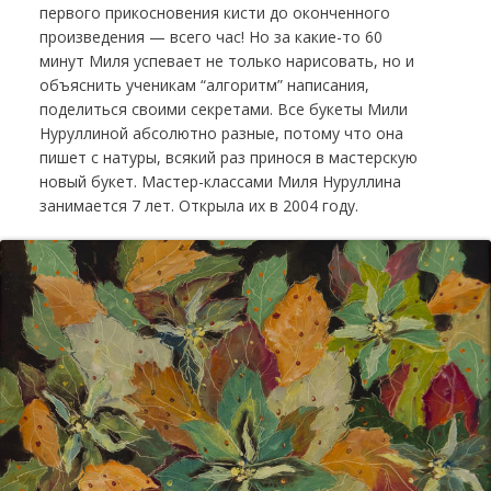
первого прикосновения кисти до оконченного
произведения — всего час! Но за какие-то 60
минут Миля успевает не только нарисовать, но и
объяснить ученикам “алгоритм” написания,
поделиться своими секретами. Все букеты Мили
Нуруллиной абсолютно разные, потому что она
пишет с натуры, всякий раз принося в мастерскую
новый букет. Мастер-классами Миля Нуруллина
занимается 7 лет. Открыла их в 2004 году.