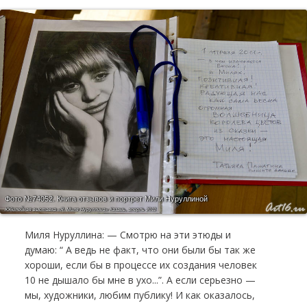
Фото №74052.
Книга отзывов и портрет Мили Нуруллиной
Юбилейная выставка «Я, Миля Нуруллина» Казань, аперль 2011
Миля Нуруллина: — Смотрю на эти этюды и
думаю: “ А ведь не факт, что они были бы так же
хороши, если бы в процессе их создания человек
10 не дышало бы мне в ухо...”. А если серьезно —
мы, художники, любим публику! И как оказалось,