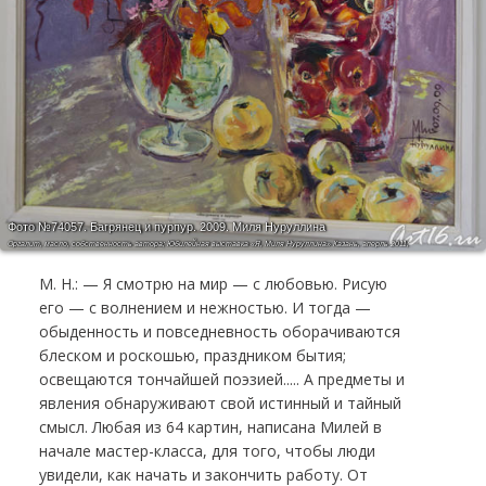
Фото №74057.
Багрянец и пурпур. 2009. Миля Нуруллина
Оргалит, масло, собственность автора; Юбилейная выставка «Я, Миля Нуруллина» Казань, аперль 2011;
М. Н.: — Я смотрю на мир — с любовью. Рисую
его — с волнением и нежностью. И тогда —
обыденность и повседневность оборачиваются
блеском и роскошью, праздником бытия;
освещаются тончайшей поэзией..... А предметы и
явления обнаруживают свой истинный и тайный
смысл. Любая из 64 картин, написана Милей в
начале мастер-класса, для того, чтобы люди
увидели, как начать и закончить работу. От