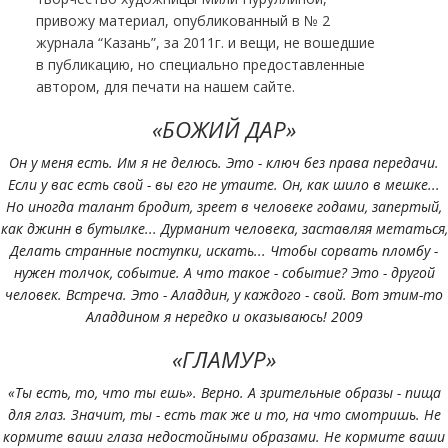
привожу материал, опубликованный в № 2
журнала “Казань”, за 2011г. и вещи, не вошедшие
в публикацию, но специально предоставленные
автором, для печати на нашем сайте.
«БОЖИЙ ДАР»
Он у меня есть. Им я не делюсь. Это - ключ без права передачи.
Если у вас есть свой - вы его не утаите. Он, как шило в мешке...
Но иногда талант бродит, зреет в человеке годами, запертый,
как джинн в бутылке... Дурманит человека, заставляя метаться,
Делать странные поступки, искать... Чтобы сорвать пломбу -
нужен толчок, событие. А что такое - событие? Это - другой
человек. Встреча. Это - Аладдин, у каждого - свой. Вот этим-то
Аладдином я нередко и оказываюсь! 2009
«ГЛАМУР»
«Ты есть, то, что ты ешь». Верно. А зрительные образы - пища
для глаз. Значит, ты - есть так же и то, на что смотришь. Не
кормите ваши глаза недостойными образами. Не кормите ваши