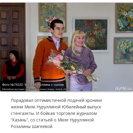
Фото №74102.
Миля Нуруллина с сыном
Юбилейная выставка «Я, Миля Нуруллина» Казань, аперль 2011
Порадовал оптимистичной подачей хроники
жизни Мили Нуруллиной Юбилейный выпуск
стенгазеты. И бойкая торговля журналом
“Казань”, со статьей о Миле Нуруллиной
Розалины Шагеевой.