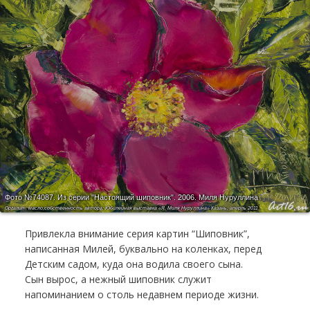
Фото №74087.
Из серии "Настоящий шиповник". 2006. Миля Нуруллина
Оргалит, масло,собственность автора; Юбилейная выставка «Я, Миля Нуруллина» Казань, аперль 2011
Привлекла внимание серия картин “Шиповник”,
написанная Милей, буквально на коленках, перед
Детским садом, куда она водила своего сына.
Сын вырос, а нежный шиповник служит
напоминанием о столь недавнем периоде жизни.