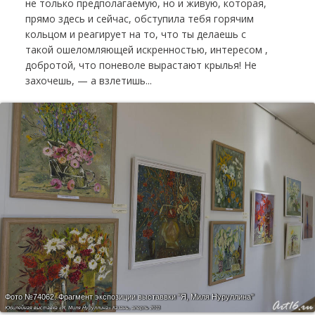
не только предполагаемую, но и живую, которая,
прямо здесь и сейчас, обступила тебя горячим
кольцом и реагирует на то, что ты делаешь с
такой ошеломляющей искренностью, интересом ,
добротой, что поневоле вырастают крылья! Не
захочешь, — а взлетишь...
Фото №74062.
Фрагмент экспозиции выставвки "Я, Миля Нуруллина"
Юбилейная выставка «Я, Миля Нуруллина» Казань, аперль 2011