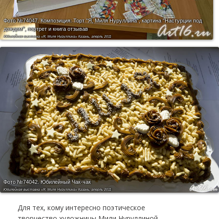
Фото №74047.
Композиция: Торт "Я, Миля Нуруллина", картина "Настурции под
дождем", портрет и книга отзывав
Юбилейная выставка «Я, Миля Нуруллина» Казань, аперль 2011
Фото №74042.
Юбилейный Чак-чак
Юбилейная выставка «Я, Миля Нуруллина» Казань, аперль 2011
Для тех, кому интересно поэтическое
творчество художницы Мили Нуруллиной,