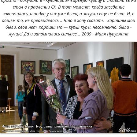
просто - покупала в «Кулинарии» вареную курицу и ставила ее на
стол в правлении СХ. В тот момент, когда заседание
закончилось, и водка у них уже была, а закуски еще не было. И, в
общем-то, не предвиделось... Что я хочу сказать - картины мои
были, слов нет, хороши! Но — куры! Куры, несомненно, были -
лучше! Да и запомнились сильнее... 2009 . Миля Нуруллина
Фото №74097.
Миля Нуруллина принимает поздравления
Юбилейная выставка «Я, Миля Нуруллина» Казань, аперль 2011