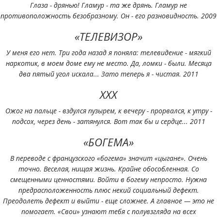
Глаза - дрянью! Гламур - та же дрянь. Гламур не
противоположность безобразному. Он - его разновидность. 2009
«ТЕЛЕВИЗОР»
У меня его нет. Три года назад я поняла: телевидение - мягкий
наркотик, в моем доме ему не место. Да, ломки - были. Месяца
два пятый угол искала... Зато теперь я - чистая. 2011
XXX
Ожог на пальце - вздулся пузырем, к вечеру - прорвался, к утру -
подсох, через день - затянулся. Вот так бы и сердце... 2011
«БОГЕМА»
В переводе с французского «богема» значит «цыгане». Очень
точно. Веселая, нищая жизнь. Крайне обособленная. Со
смещенными ценностями. Войти в богему непросто. Нужна
предрасположенность плюс некий социальный дефект.
Преодолеть дефект и выйти - еще сложнее. А главное — это не
помогает. «Свои» узнают тебя с полувзгляда на всех