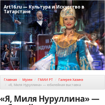
Перейти
Art16.ru — Культура и Искусство в
к
Татарстане
основному
содержанию
Toggl
navig
Главная
Музеи
ГМИИ РТ
Галерея Хазинэ
«Я, Миля Нуруллина» — юбилейная выставка
«Я, Миля Нуруллина» —