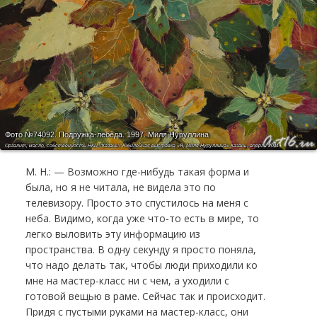
Фото №74092.
Подружка-лебеда. 1997. Миля Нуруллина
Оргалит, масло, собственность НКЦ \"Казань\" Юбилейная выставка «Я, Миля Нуруллина» Казань, аперль 2011
М. Н.: — Возможно где-нибудь такая форма и
была, но я не читала, не видела это по
телевизору. Просто это спустилось на меня с
неба. Видимо, когда уже что-то есть в мире, то
легко выловить эту информацию из
пространства. В одну секунду я просто поняла,
что надо делать так, чтобы люди приходили ко
мне на мастер-класс ни с чем, а уходили с
готовой вещью в раме. Сейчас так и происходит.
Придя с пустыми руками на мастер-класс, они