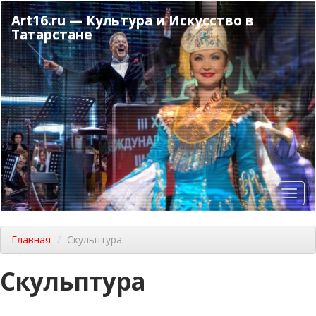
Перейти
Art16.ru — Культура и Искусство в
к
Татарстане
основному
содержанию
Toggl
navig
Главная
Скульптура
Скульптура