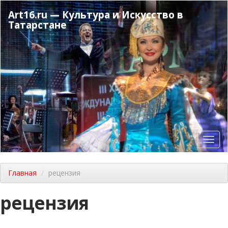
Перейти
Art16.ru — Культура и Искусство в
к
Татарстане
основному
содержанию
Toggl
navig
Главная
рецензия
рецензия