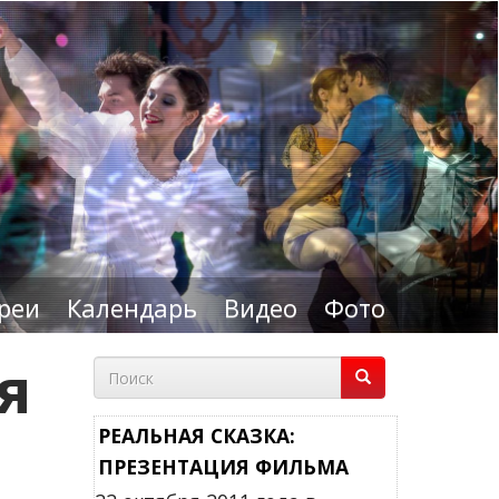
реи
Календарь
Видео
Фото
я
Форма
поиска
Поиск
РЕАЛЬНАЯ СКАЗКА:
ПРЕЗЕНТАЦИЯ ФИЛЬМА