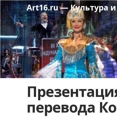
Перейти
Art16.ru — Культура и
к
основному
содержанию
Презентаци
перевода К