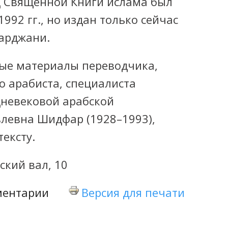
 Священной Книги ислама был
992 гг.
, но издан только сейчас
арджани.
ые материалы переводчика,
о арабиста, специалиста
дневековой арабской
влевна Шидфар (1928–1993),
ексту.
ский вал, 10
ментарии
Версия для печати