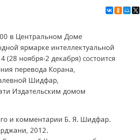
3.00 в Центральном Доме
дной ярмарке интеллектуальной
14 (28
ноября-2
декабря) состоится
ния перевода Корана,
влевной Шидфар,
чати Издательским домом
кого и комментарии
Б. Я. Шидфар
.
рджани, 2012.