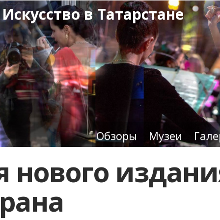
 Искусство в Татарстане
Обзоры
Музеи
Гале
я нового издани
орана