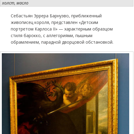
холст, масло
Себастьян Эррера Барнуэво, приближенный
живописец короля, представлен «Детским
портретом Карлоса II» — характерным образцом
стиля барокко, с аллегориями, пышным
обрамлением, парадной дворцовой обстановкой.