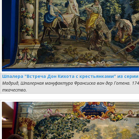
Шпалера "Встреча Дон Кихота с крестьянками" из серии
Мадрид, Шпалерная мануфактура Франсиска ван дер Готена. 174
ткачество.