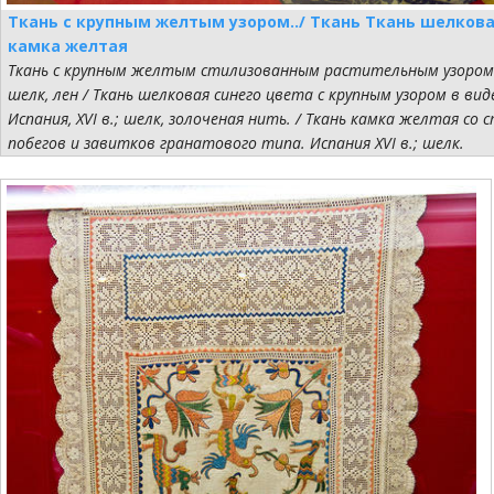
Ткань с крупным желтым узором../ Ткань Ткань шелкова
камка желтая
Ткань с крупным желтым стилизованным растительным узором на
шелк, лен / Ткань шелковая синего цвета с крупным узором в в
Испания, XVI в.; шелк, золоченая нить. / Ткань камка желтая со
побегов и завитков гранатового типа. Испания XVI в.; шелк.