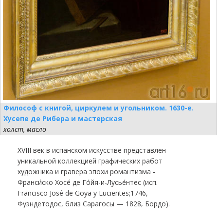
Философ с книгой, циркулем и угольником. 1630-е.
Хусепе де Рибера и мастерская
холст, масло
XVIII век в испанском искусстве представлен
уникальной коллекцией графических работ
художника и гравера эпохи романтизма -
Франси́ско Хосе́ де Го́йя-и-Лусье́нтес (исп.
Francisco José de Goya y Lucientes;1746,
Фуэндетодос, близ Сарагосы — 1828, Бордо).