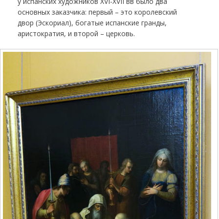
у испанских художников XVI-XVII вв было два
основных заказчика: первый – это королевский
двор (Эскориал), богатые испанские гранды,
аристократия, и второй – церковь.