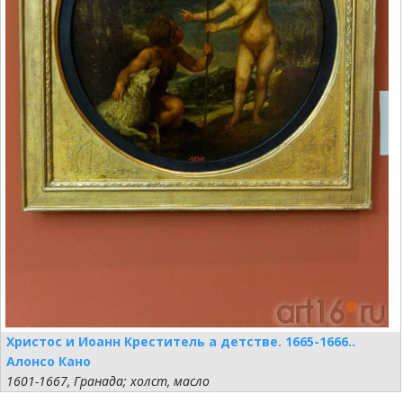
Христос и Иоанн Креститель а детстве. 1665-1666..
Алонсо Кано
1601-1667, Гранада; холст, масло