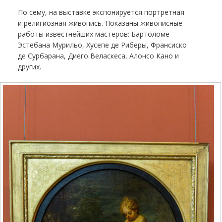
По сему, на выставке экспонируется портретная
и религиозная живопись. Показаны живописные
работы известнейших мастеров: Бартоломе
Эстебана Мурильо, Хусепе де Риберы, Франсиско
де Сурбарана, Диего Веласкеса, Алонсо Кано и
других.