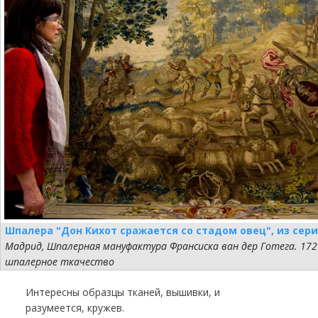
Шпалера "Дон Кихот сражается со стадом овец", из сер
Мадрид, Шпалерная мануфактура Франсиска ван дер Готега. 1727
шпалерное ткачество
Интересны образцы тканей, вышивки, и
разумеется, кружев.