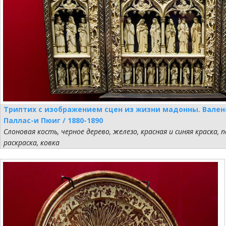
Триптих с изображением сцен из жизни мадонны. Вален
Паллас-и Пюиг / 1880-1890
Слоновая кость, черное дерево, железо, красная и синяя краска, 
раскраска, ковка