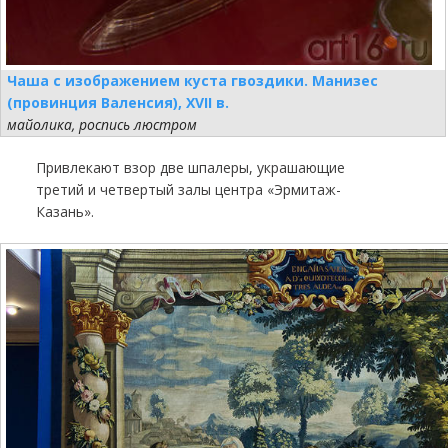
Чаша с изображением куста гвоздики. Манизес
(провинция Валенсия), XVII в.
майолика, роспись люстром
Привлекают взор две шпалеры, украшающие
третий и четвертый залы центра «Эрмитаж-
Казань».