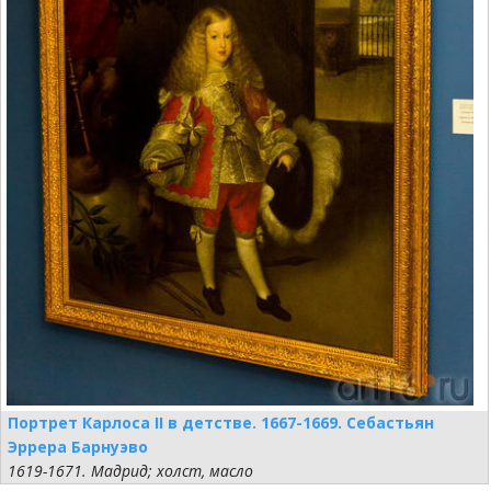
Портрет Карлоса II в детстве. 1667-1669. Себастьян
Эррера Барнуэво
1619-1671. Мадрид; холст, масло