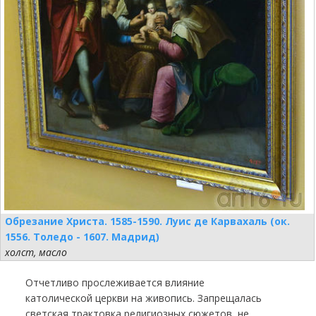
Обрезание Христа. 1585-1590. Луис де Карвахаль (ок.
1556. Толедо - 1607. Мадрид)
холст, масло
Отчетливо прослеживается влияние
католической церкви на живопись. Запрещалась
светская трактовка религиозных сюжетов, не