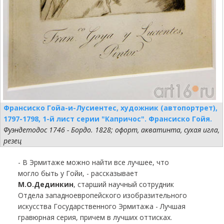
Франсиско Гойа-и-Лусиентес, художник (автопортрет),
1797-1798, 1-й лист серии "Капричос". Франсиско Гойя.
Фуэндетодос 1746 - Бордо. 1828; офорт, акватинта, сухая игла,
резец
- В Эрмитаже можно найти все лучшее, что
могло быть у Гойи, - рассказывает
М.О.Дединкин
, старший научный сотрудник
Отдела западноевропейского изобразительного
искусства Государственного Эрмитажа - Лучшая
гравюрная серия, причем в лучших оттисках.