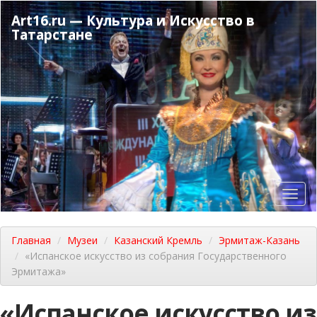
Перейти
Art16.ru — Культура и Искусство в
к
Татарстане
основному
содержанию
Toggl
navig
Главная
Музеи
Казанский Кремль
Эрмитаж-Казань
«Испанское искусство из собрания Государственного
Эрмитажа»
«Испанское искусство из