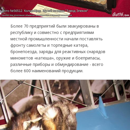
Фото №56512.
Колорифер. Музей истории "Завод Элекон"
прибор для отопления объектов гражданского и военного назначения
Более 70 предприятий были эвакуированы в
республику и совместно с предприятиями
местной промышленности начали поставлять
фронту самолеты и торпедные катера,
бронепоезда, заряды для реактивных снарядов
минометов «катюша», оружие и боеприпасы,
различные приборы и обмундирование - всего
более 600 наименований продукции.