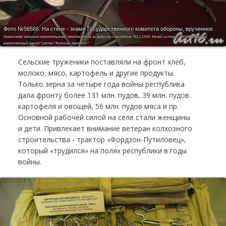
Фото №56566.
На стене - знамя Государственного комитета обороны, врученное
Казанскому машиностроительному предприятию за выпуски самолетов ПО-2,1945; Музей истории ОАО \"Казанский
вертолетный завод\" уголок \"Колхозы -фронту\"
Сельские труженики поставляли на фронт хлеб,
молоко, мясо, картофель и другие продукты.
Только зерна за четыре года войны республика
дала фронту более 131 млн. пудов, 39 млн. пудов
картофеля и овощей, 56 млн. пудов мяса и пр.
Основной рабочей силой на селе стали женщины
и дети. Привлекает внимание ветеран колхозного
строительства - трактор «Фордзон-Путиловец»,
который «трудился» на полях республики в годы
войны.