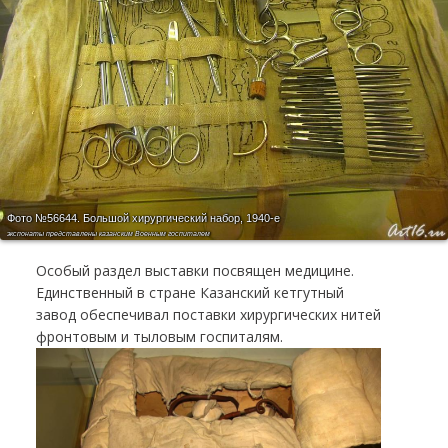
Фото №56644.
Большой хирургический набор, 1940-е
экспонаты представлены казанским Военным госпиталем
Особый раздел выставки посвящен медицине.
Единственный в стране Казанский кетгутный
завод обеспечивал поставки хирургических нитей
фронтовым и тыловым госпиталям.