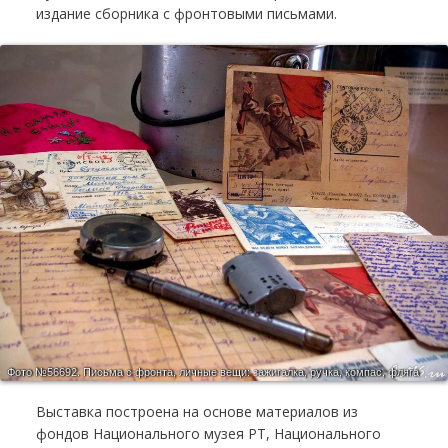
издание сборника с фронтовыми письмами.
Фото №56692.
Письма с фронта, личные вещи: зажигалка, ручка, компас, фляга
Выставка построена на основе материалов из
фондов Национального музея РТ, Национального