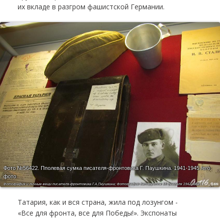
их вкладе в разгром фашистской Германии.
Фото №56422.
Пполевая сумка писателя-фронтовика Г. Паушкина. 1941-1945 /его
фото
Фотография и личные вещи писателя-фронтовика Г.А.Паушкина; Фотография датируется 18 февраля 1942 года
Татария, как и вся страна, жила под лозунгом -
«Все для фронта, все для Победы!». Экспонаты