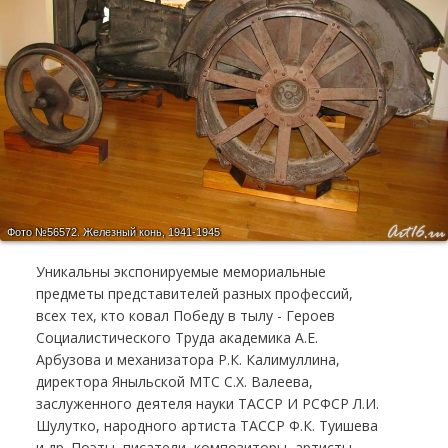
Фото №56572.
Железный конь, 1941-1945
Уникальны экспонируемые мемориальные
предметы представителей разных профессий,
всех тех, кто ковал Победу в тылу - Героев
Социалистического Труда академика А.Е.
Арбузова и механизатора Р.К. Калимуллина,
директора Яныльской МТС С.Х. Валеева,
заслуженного деятеля науки ТАССР И РСФСР Л.И.
Шулутко, народного артиста ТАССР Ф.К. Туишева
и др. Поэты, писатели, композиторы, артисты -