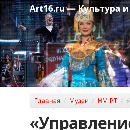
Перейти
Art16.ru — Культура и
к
основному
содержанию
Главная
Музеи
НМ РТ
«
«Управлени