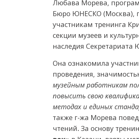
Любава Морева, програм
Бюро ЮНЕСКО (Москва), 
участникам тренинга Кр
секции музеев и культур
наследия Секретариата 
Она ознакомила участни
проведения, значимость
музейным работникам пол
повысить свою квалифика
методах и единых станд
также г-жа Морева повед
чтений. За основу трени