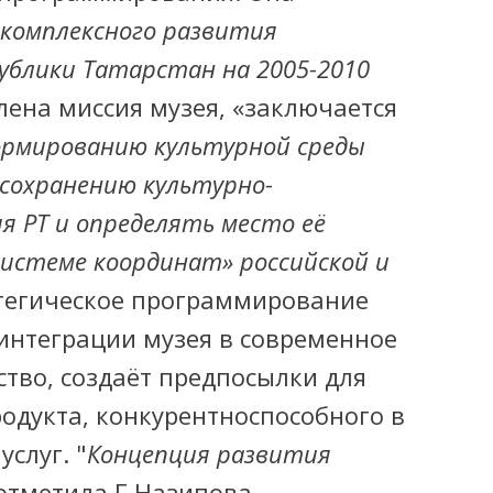
комплексного развития
ублики Татарстан на 2005-2010
лена миссия музея, «заключается
ормированию культурной среды
 сохранению культурно-
я РТ и определять место её
системе координат» российской и
атегическое программирование
интеграции музея в современное
тво, создаёт предпосылки для
одукта, конкурентноспособного в
слуг. "
Концепция развития
 отметила Г.Назипова