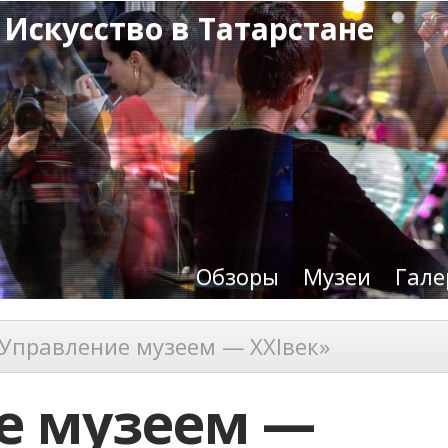
 Искусство в Татарстане
Обзоры
Музеи
Гале
Управление музеем — XXIвек»
е музеем —