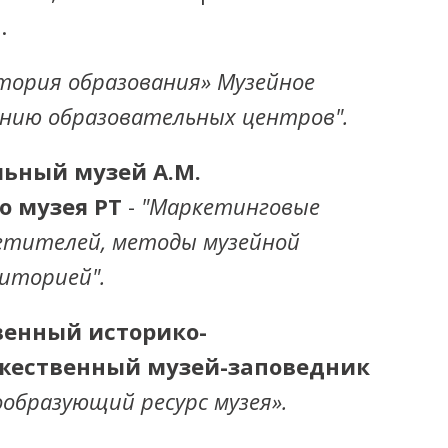
.
тория образования» Музейное
анию образовательных центров".
ьный музей А.М.
о музея РТ
-
"Маркетинговые
етителей, методы музейной
иторией".
венный историко-
жественный музей-заповедник
ообразующий ресурс музея».