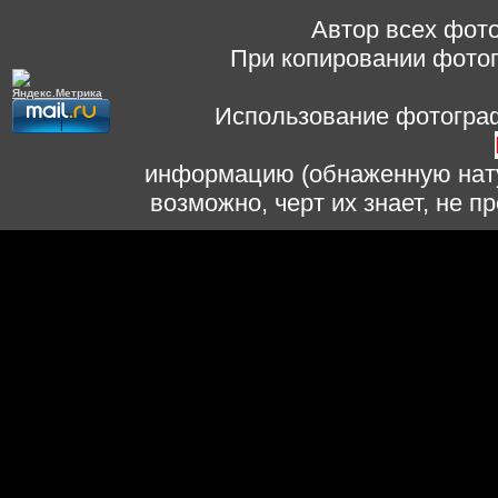
Автор всех фото
При копировании фотог
Использование фотограф
информацию (обнаженную нату
возможно, черт их знает, не 