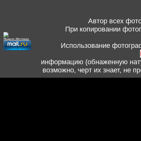
Автор всех фото
При копировании фотог
Использование фотограф
информацию (обнаженную нату
возможно, черт их знает, не 