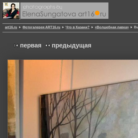
art16.ru
Фотогалерея ART16.ru
Что в Казани?
«Волшебная лавка»
Вы
первая
предыдущая