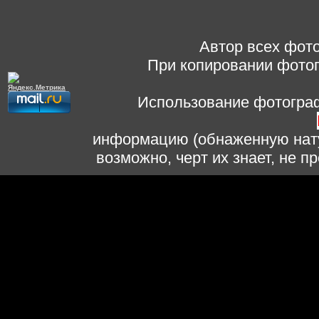
Автор всех фото
При копировании фотог
Использование фотограф
информацию (обнаженную нату
возможно, черт их знает, не 