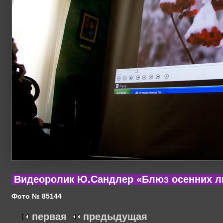
Видеоролик Ю.Сандлер «Блюз осенних л
Фото № 85144
первая
предыдущая