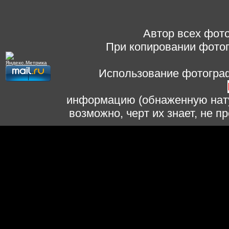
Автор всех фото
При копировании фотог
Использование фотограф
информацию (обнаженную нату
возможно, черт их знает, не 