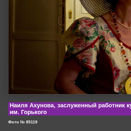
Наиля Ахунова, заслуженный работник к
им. Горького
Фото № 85119