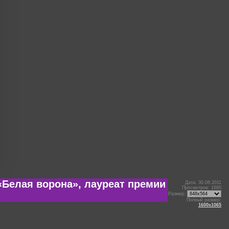
«Белая ворона», лауреат премии
Дата: 30.08.2011
Просмотров: 1660
Размер:
Полный размер:
1600x1065