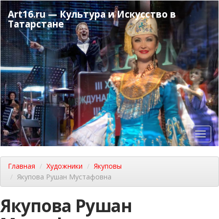
Перейти
Art16.ru — Культура и Искусство в
к
Татарстане
основному
содержанию
Toggl
navig
Главная
Художники
Якуповы
Якупова Рушан Мустафовна
Якупова Рушан