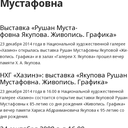
Мустафовна
Вы­став­ка «Ру­шан Му­ста­
фов­на Яку­по­ва. Жи­во­пись. Гра­фи­ка»
23 де­каб­ря 2014 года в На­ци­о­наль­ной ху­до­же­ствен­ной га­ле­рее
«Ха­зинэ» открылась вы­став­ка Ру­шан Му­ста­фов­ны Яку­по­вой «Жи­
во­пись. Гра­фи­ка» и в за­лах «Га­ле­реи Х. Яку­по­ва» прошел ве­чер
па­мя­ти Х. А. Яку­по­ва.
НХГ «Хазинэ»: выставка «Якупова Рушан
Мустафовна. Живопись. Графика»
23 декабря 2014 года в 16.00 в Национальной художественной
галерее «Хазинэ» состоится открытие выставки Якуповой Рушан
Мустафовны к 85-летию со дня рождения «Живопись. Графика»
и вечер памяти Хариса Абдрахмановича Якупова к 95-летию со
дня рождения.