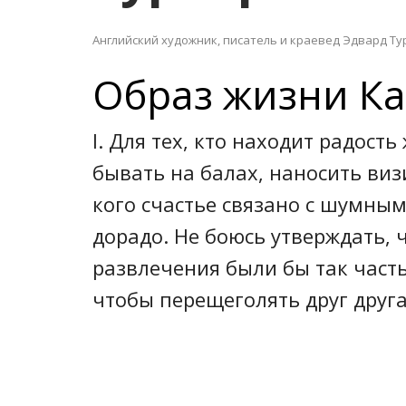
Английский художник, писатель и краевед Эдвард Тур
Образ жизни К
I. Для тех, кто находит радость
бывать на балах, наносить визи
кого счастье связа­но с шумны
дорадо. Не боюсь утверждать, ч
развлечения были бы так часты
чтобы перещеголять друг друга