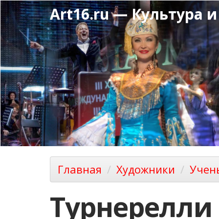
Перейти
Art16.ru — Культура и
к
основному
содержанию
Главная
Художники
Учен
Турнерелли