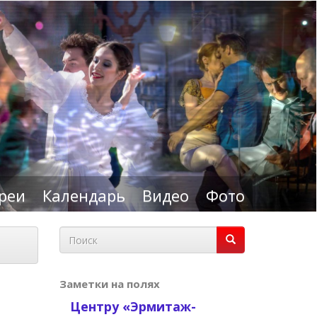
реи
Календарь
Видео
Фото
Форма
поиска
Поиск
Заметки на полях
Центру «Эрмитаж-