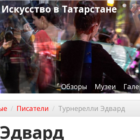
 Искусство в Татарстане
Обзоры
Музеи
Гале
ые
Писатели
Турнерелли Эдвард
 Эдвард