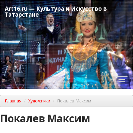
Перейти
Art16.ru — Культура и Искусство в
к
Татарстане
основному
содержанию
Toggl
navig
Главная
Художники
Покалев Максим
Покалев Максим