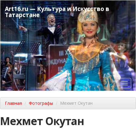
Перейти
Art16.ru — Культура и Искусство в
к
Татарстане
основному
содержанию
Toggl
navig
Главная
Фотографы
Мехмет Окутан
Мехмет Окутан