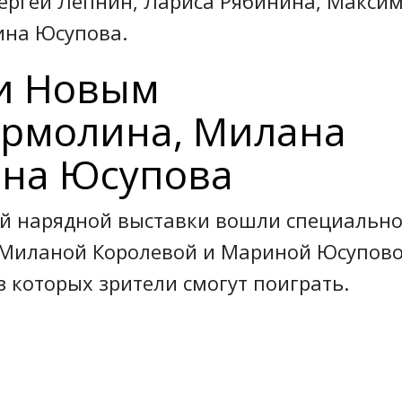
ергей Лепнин, Лариса Рябинина, Макси
ина Юсупова.
 и Новым
 Ермолина, Милана
ина Юсупова
ой нарядной выставки вошли специальн
 Миланой Королевой и Мариной Юсупов
з которых зрители смогут поиграть.