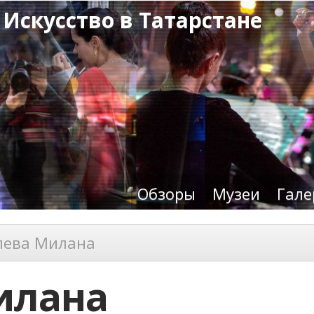
 Искусство в Татарстане
Обзоры
Музеи
Гале
лева Милана
илана