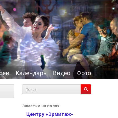
реи
Календарь
Видео
Фото
Форма
поиска
Поиск
Заметки на полях
Центру «Эрмитаж-