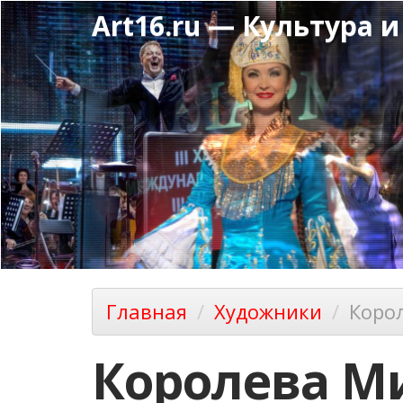
Перейти
Art16.ru — Культура и
к
основному
содержанию
Главная
Художники
Коро
Королева М