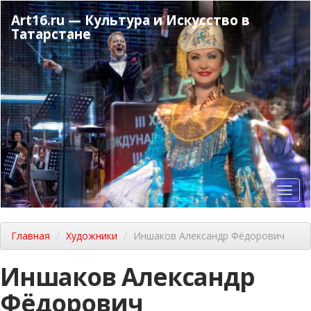
Перейти
Art16.ru — Культура и Искусство в
к
Татарстане
основному
содержанию
Toggl
navig
Главная
Художники
Иншаков Александр Фёдорович
Иншаков Александр
Фёдорович