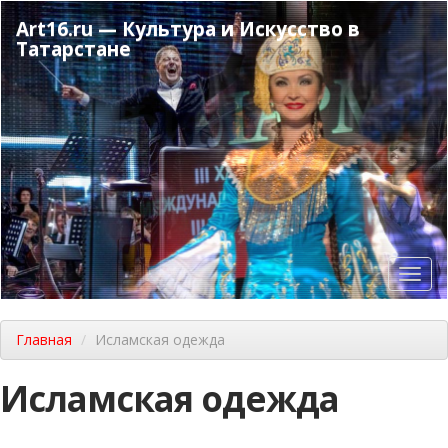
Перейти
Art16.ru — Культура и Искусство в
к
Татарстане
основному
содержанию
Toggl
navig
Главная
Исламская одежда
Исламская одежда