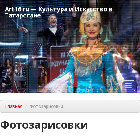
Перейти
Art16.ru — Культура и Искусство в
к
Татарстане
основному
содержанию
Toggl
navig
Главная
Фотозарисовки
Фотозарисовки