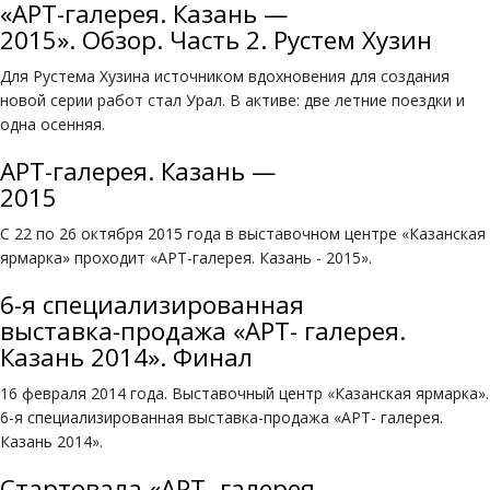
«АРТ-галерея. Казань —
2015». Обзор. Часть 2. Рустем Хузин
Для Рустема Хузина источником вдохновения для создания
новой серии работ стал Урал. В активе: две летние поездки и
одна осенняя.
АРТ-га­ле­рея. Ка­зань —
2015
С 22 по 26 ок­тяб­ря 2015 года в вы­ста­воч­ном центре «Ка­зан­ская
яр­мар­ка» проходит «АРТ-га­ле­рея. Ка­зань - 2015».
6-я специализированная
выставка-продажа «АРТ- галерея.
Казань 2014». Финал
16 февраля 2014 года. Выставочный центр «Казанская ярмарка».
6-я специализированная выставка-продажа «АРТ- галерея.
Казань 2014».
Стартовала «АРТ- галерея.