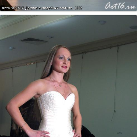
Фото №21517.
Дефиле в свадебных платьях _1002