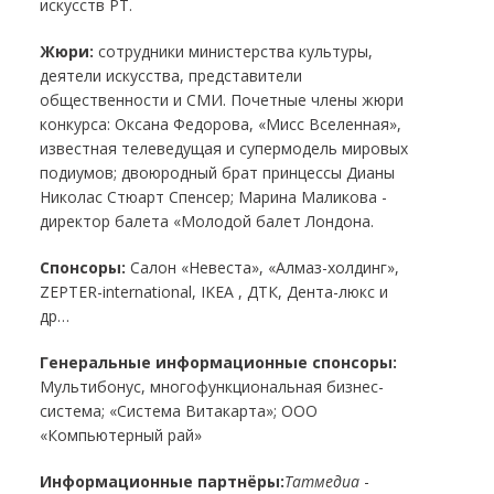
искусств РТ.
Жюри:
сотрудники министерства культуры,
деятели искусства, представители
общественности и СМИ. Почетные члены жюри
конкурса: Оксана Федорова, «Мисс Вселенная»,
известная телеведущая и супермодель мировых
подиумов; двоюродный брат принцессы Дианы
Николас Стюарт Спенсер; Марина Маликова -
директор балета «Молодой балет Лондона.
Спонсоры:
Салон «Невеста», «Алмаз-холдинг»,
ZEPTER-international, IKEA , ДТК, Дента-люкс и
др…
Генеральные информационные спонсоры:
Мультибонус, многофункциональная бизнес-
система; «Система Витакарта»; ООО
«Компьютерный рай»
Информационные партнёры:
Татмедиа
-