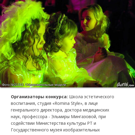
Фото №21343.
Обворожительные модели
Организаторы конкурса:
Школа эстетического
воспитания, студия «Romina Style», в лице
генерального директора, доктора медицинских
наук, профессора - Эльмиры Мингазовой, при
содействии Министерства культуры РТ и
Государственного музея изобразительных