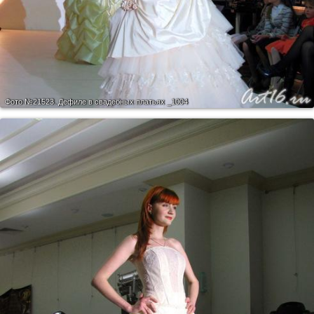
Фото №21523.
Дефиле в свадебных платьях _1004