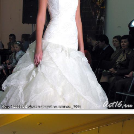
Фото №21535.
Дефиле в свадебных платьях _1006