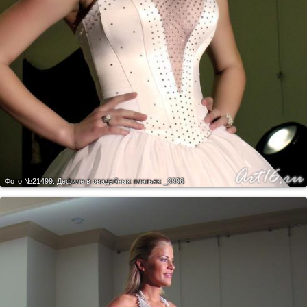
Фото №21499.
Дефиле в свадебных платьях _0996