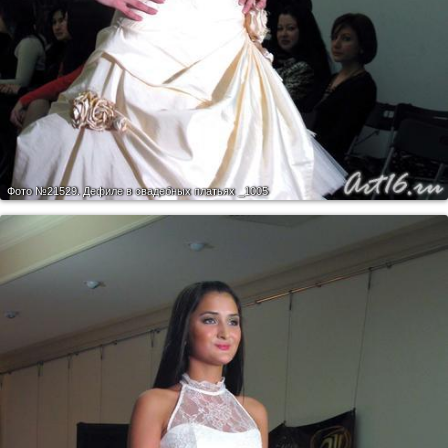
Фото №21529.
Дефиле в свадебных платьях _1005