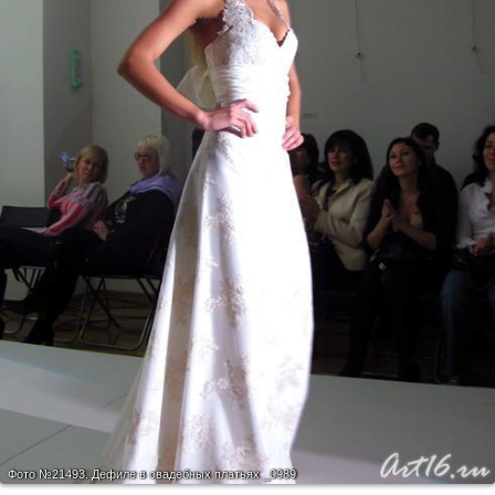
Фото №21493.
Дефиле в свадебных платьях _0989