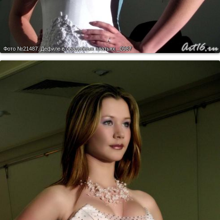
Фото №21487.
Дефиле в свадебных платьях _0987