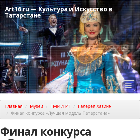
Перейти
Art16.ru — Культура и Искусство в
к
Татарстане
основному
содержанию
Toggl
navig
Главная
Музеи
ГМИИ РТ
Галерея Хазинэ
Финал конкурса «Лучшая модель Татарстана»
Финал конкурса