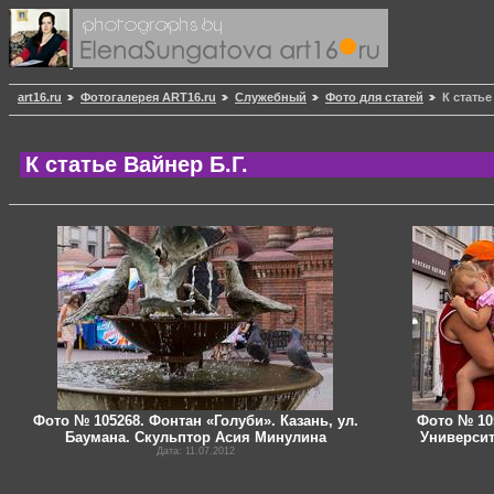
art16.ru
Фотогалерея ART16.ru
Служебный
Фото для статей
К статье
К статье Вайнер Б.Г.
Фото № 105268. Фонтан «Голуби». Казань, ул.
Фото № 105
Баумана. Скульптор Асия Минулина
Университ
Дата: 11.07.2012