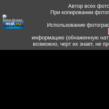
Автор всех фото
При копировании фотог
Использование фотограф
информацию (обнаженную нату
возможно, черт их знает, не 