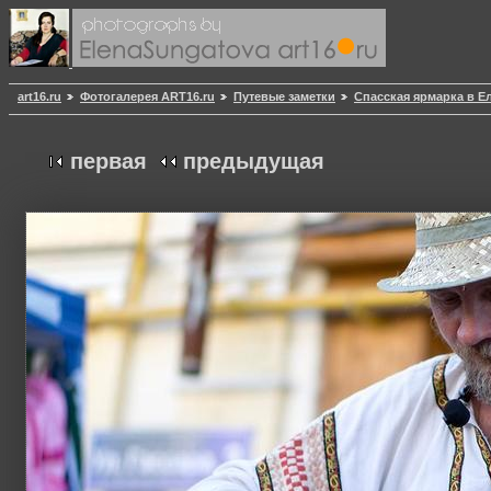
art16.ru
Фотогалерея ART16.ru
Путевые заметки
Спасская ярмарка в Е
первая
предыдущая