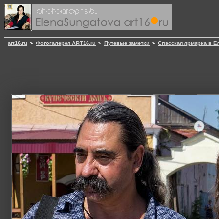
art16.ru
Фотогалерея ART16.ru
Путевые заметки
Спасская ярмарка в Е