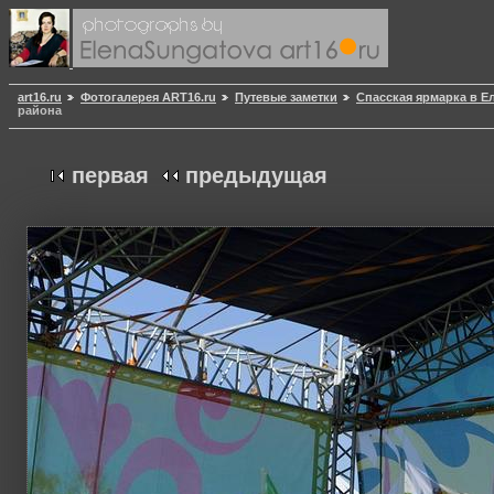
art16.ru
Фотогалерея ART16.ru
Путевые заметки
Спасская ярмарка в Е
района
первая
предыдущая