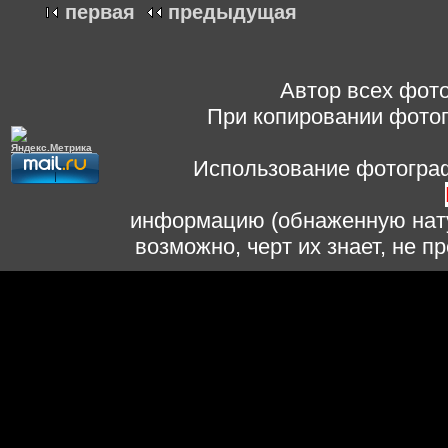
первая
предыдущая
Автор всех фото
При копировании фотог
Использование фотограф
информацию (обнаженную нату
возможно, черт их знает, не 