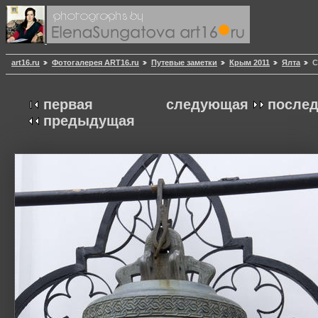
art16.ru
Фотогалерея ART16.ru
Путевые заметки
Крым 2011
Ялта
С
первая
следующая
после
предыдущая