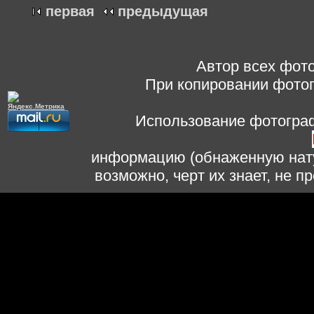
первая
предыдущая
Автор всех фото
При копировании фотог
Использование фотограф
информацию (обнаженную нату
возможно, черт их знает, не 