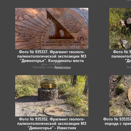
Кл
Фото № 935337. Фрагмент геолого-
Фото № 9
палеонтологической экспозиции МЗ
палеонтол
"Дивногорье". Координаты места
"Ди
Дата: 17.09.2017
Ключевые слова
Дивногорье
Кл
Фото № 935352. Фрагмент геолого-
Фото № 935357
палеонтологической экспозиции МЗ
порода с при
"Дивногорье" - Известняк