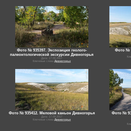
Фото № 935397. Экспозиция геолого-
Фото № 
палеонтологической экскурсии Дивногорья
Кл
Дата: 17.09.2017
Ключевые слова
Дивногорье
Фото № 935412. Меловой каньон Дивногорья
Фото № 93
Дата: 17.09.2017
Ключевые слова
Дивногорье
Кл