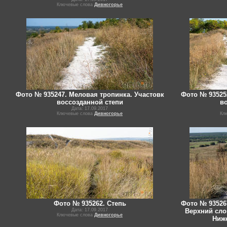
Ключевые слова
Дивногорье
Фото № 935247. Меловая тропинка. Участовк
Фото № 93525
воссозданной степи
в
Дата: 17.09.2017
Ключевые слова
Дивногорье
Кл
Фото № 935262. Степь
Фото № 93526
Дата: 17.09.2017
Верхний слой
Ключевые слова
Дивногорье
Ниже