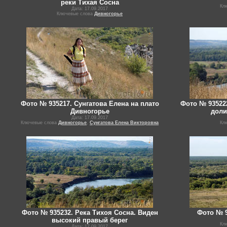
реки Тихая Сосна
Кл
Дата: 17.09.2017
Ключевые слова
Дивногорье
Фото № 935217. Сунгатова Елена на плато
Фото № 935222
Дивногорье
доли
Дата: 17.09.2017
Ключевые слова
Дивногорье
,
Сунгатова Елена Викторовна
Кл
Фото № 935232. Река Тихоя Сосна. Виден
Фото № 9
высокий правый берег
Кл
Дата: 17.09.2017