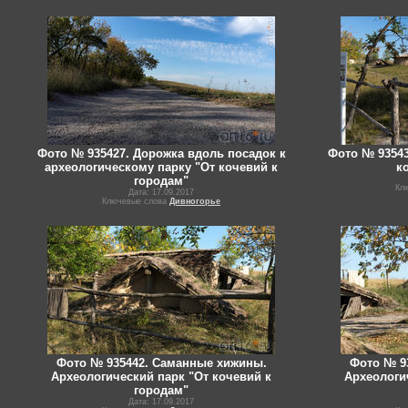
Фото № 935427. Дорожка вдоль посадок к
Фото № 93543
археологическому парку "От кочевий к
к
городам"
Кл
Дата: 17.09.2017
Ключевые слова
Дивногорье
Фото № 935442. Саманные хижины.
Фото № 9
Археологический парк "От кочевий к
Археологи
городам"
Дата: 17.09.2017