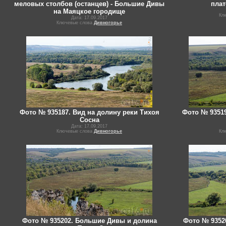
меловых столбов (останцев) - Большие Дивы
плат
на Маяцкое городище
Кл
Дата: 17.09.2017
Ключевые слова
Дивногорье
Фото № 935187. Вид на долину реки Тихоя
Фото № 93519
Сосна
Дата: 17.09.2017
Ключевые слова
Дивногорье
Кл
Фото № 935202. Большие Дивы и долина
Фото № 9352