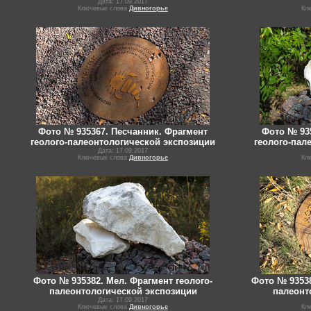
Дата: 17.09.2017
Ключевые слова
Дивногорье
Кл
Фото № 935367. Песчанник. Фрагмент
Фото № 93
геолого-палеонтологической экспозиции
геолого-пал
Дата: 17.09.2017
Ключевые слова
Дивногорье
Кл
Фото № 935382. Мел. Фрагмент геолого-
Фото № 93538
палеонтологической экспозиции
палеонт
Дата: 17.09.2017
Ключевые слова
Дивногорье
Кл