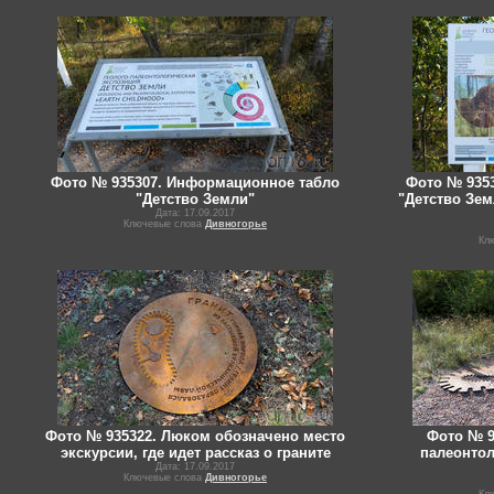
Фото № 935307. Информационное табло
Фото № 935
"Детство Земли"
"Детство Зем
Дата: 17.09.2017
Ключевые слова
Дивногорье
Кл
Фото № 935322. Люком обозначено место
Фото № 9
экскурсии, где идет рассказ о граните
палеонтол
Дата: 17.09.2017
Ключевые слова
Дивногорье