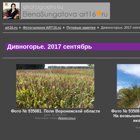
art16.ru
Фотогалерея ART16.ru
Путевые заметки
Дивногорье. 2017 сен
Дивногорье. 2017 сентябрь
Фото № 935081. Поля Воронежской области
Фото № 935087
Дата: 17.09.2017
На возвышен
Ключевые слова
Дивногорье
ик
Кл