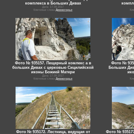
комплекса в Больших Дивах
компл
Дата: 17.09.2017
Ключевые слова
Дивногорье
Кл
Фото № 935157. Пещерный комлекс а в
Фото № 935
больших Дивах с церковью Сицилийской
Больших Див
иконы Божией Матери
ик
Дата: 17.09.2017
Ключевые слова
Дивногорье
Кл
Фото № 935172. Лестница, ведущая от
Фото № 935177