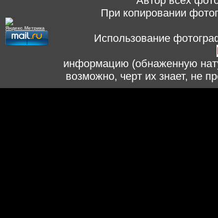
Автор всех фото
При копировании фотог
Использование фотограф
информацию (обнаженную нату
возможно, черт их знает, не 