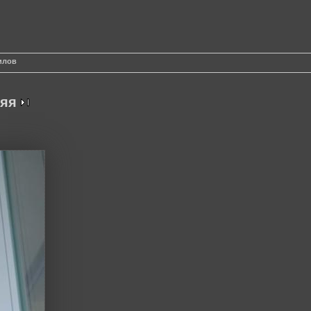
илов
яя