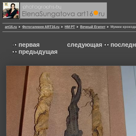
art16.ru
Фотогалерея ART16.ru
НМ РТ
Вечный Египет
Мумии крокод
первая
следующая
последн
предыдущая