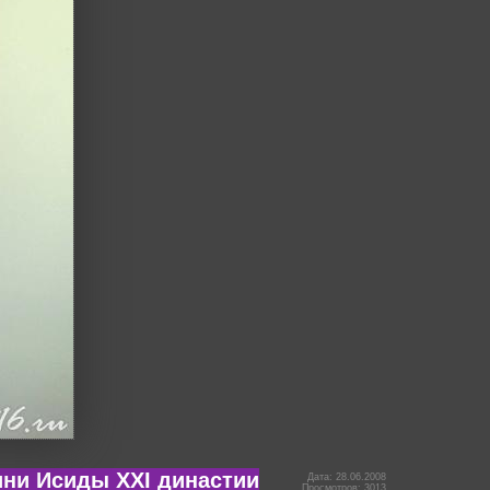
ини Исиды XXI династии
Дата: 28.06.2008
Просмотров: 3013