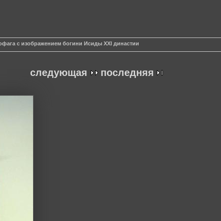
офага с изображением богини Исиды XXI династии
следующая
последняя