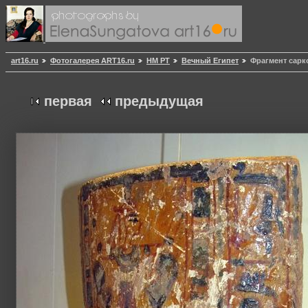
art16.ru
Фотогалерея ART16.ru
НМ РТ
Вечный Египет
Фрагмент сарк
первая
предыдущая