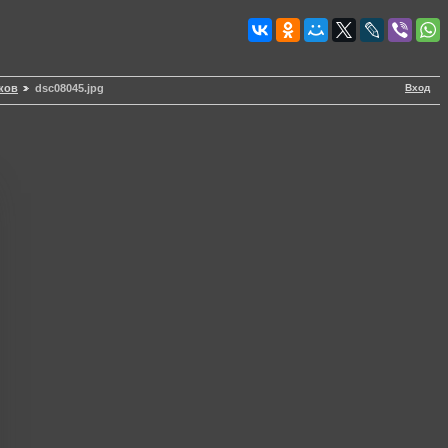
Вход
ков
dsc08045.jpg