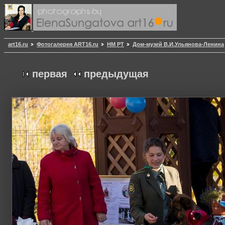
art16.ru
Фотогалерея ART16.ru
НМ РТ
Дом-музей В.И.Ульянова-Ленина
первая
предыдущая