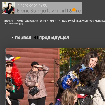
art16.ru
Фотогалерея ART16.ru
НМ РТ
Дом-музей В.И.Ульянова-Ленина
dsc08024.jpg
первая
предыдущая