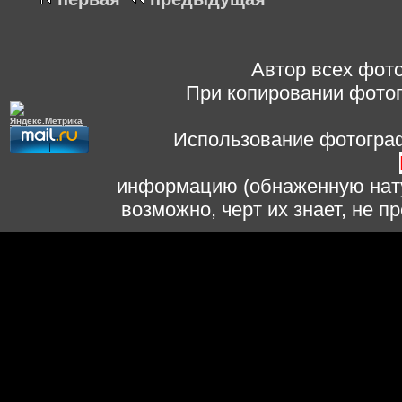
Автор всех фото
При копировании фотог
Использование фотограф
информацию (обнаженную нату
возможно, черт их знает, не 