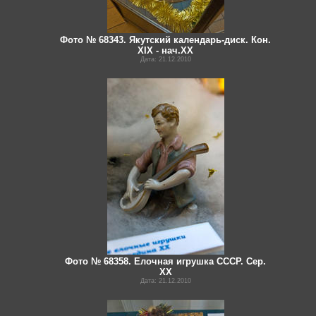
Фото № 68343. Якутский календарь-диск. Кон.
XIX - нач.XX
Дата: 21.12.2010
Фото № 68358. Елочная игрушка СССР. Сер.
XX
Дата: 21.12.2010