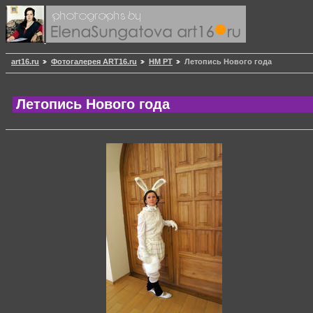
art16.ru
Фотогалерея ART16.ru
НМ РТ
Летопись Нового года
Летопись Нового года