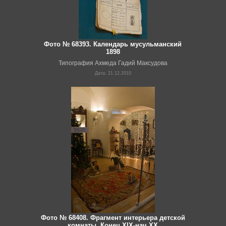
Фото № 68393. Календарь мусульманский
1898
Типография Ахмеда Гадий Максудова
Дата: 21.12.2010
Фото № 68408. Фрагмент интерьера детской
комнаты. Конец XIX-нач.XX