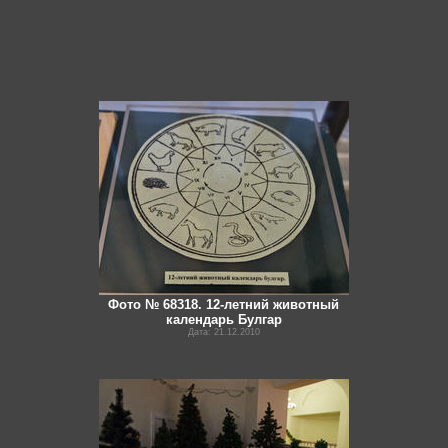
Фото № 68318. 12-летний животный
календарь Булгар
Дата: 21.12.2010