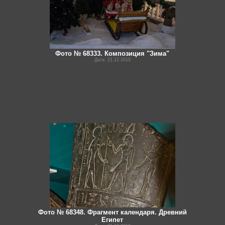
Фото № 68333. Композиция "Зима"
Дата: 21.12.2010
Фото № 68348. Фрагмент календаря. Древний
Египет