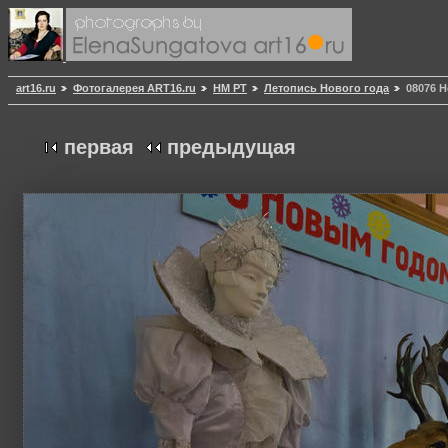
art16.ru
Фотогалерея ART16.ru
НМ РТ
Летопись Нового года
08076 
первая
предыдущая