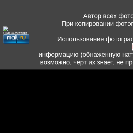
Автор всех фото
При копировании фотог
Использование фотограф
информацию (обнаженную нату
возможно, черт их знает, не 