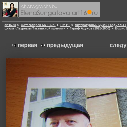
art16.ru
Фотогалерея ART16.ru
НМ РТ
Литературный музей Габдуллы Т
цикла «Лауреаты Тукаевской премии»
Гариф Ахунов (1925-2000)
Борис 
первая
предыдущая
след