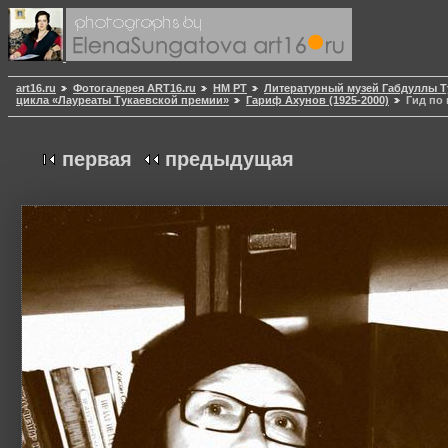
art16.ru
Фотогалерея ART16.ru
НМ РТ
Литературный музей Габдуллы Т
цикла «Лауреаты Тукаевской премии»
Гариф Ахунов (1925-2000)
Гид по 
первая
предыдущая