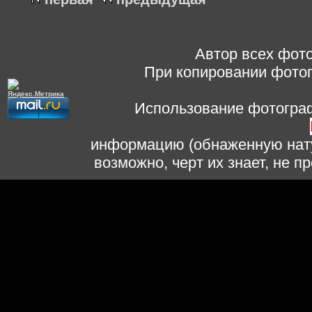
Автор всех фото
При копировании фотог
Использование фотограф
информацию (обнаженную нату
возможно, черт их знает, не 