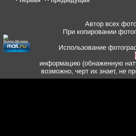
первая
предыдущая
Автор всех фото
При копировании фотог
Использование фотограф
информацию (обнаженную нату
возможно, черт их знает, не 