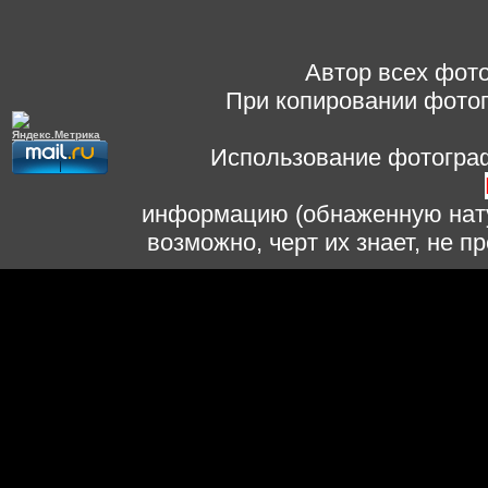
Автор всех фото
При копировании фотог
Использование фотограф
информацию (обнаженную нату
возможно, черт их знает, не 