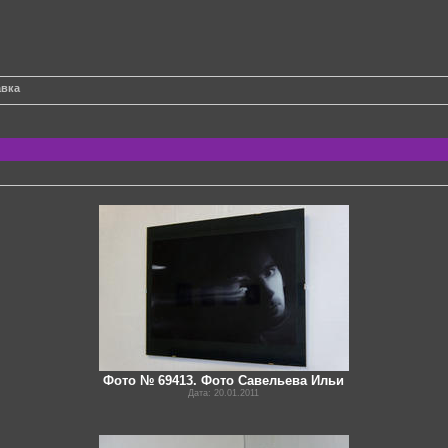
авка
Фото № 69413. Фото Савельева Ильи
Дата: 20.01.2011