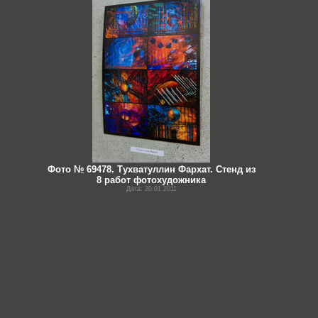
Фото № 69478. Тухватуллин Фархат. Стенд из
8 работ фотохудожника
Дата: 20.01.2011