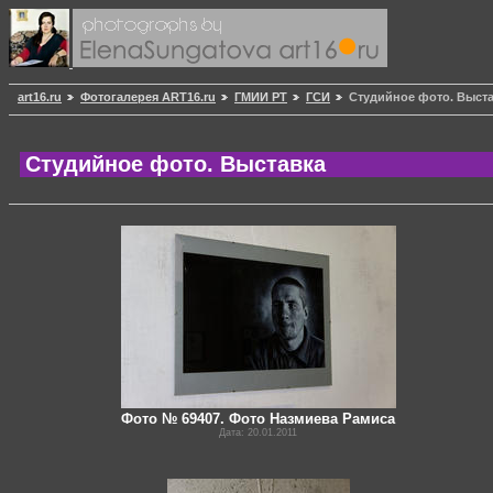
art16.ru
Фотогалерея ART16.ru
ГМИИ РТ
ГСИ
Студийное фото. Выст
Студийное фото. Выставка
Фото № 69407. Фото Назмиева Рамиса
Дата: 20.01.2011