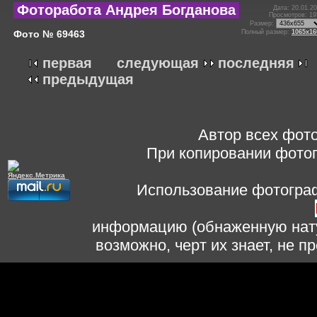
Фоторабота Андрея Богданова
Дата: 20.01.2
Просмотров: 19
Размер:
Фото № 69463
Полный размер:
1065x16
первая
следующая
последняя
предыдущая
Автор всех фото
При копировании фотог
Использование фотограф
информацию (обнаженную нату
возможно, черт их знает, не 