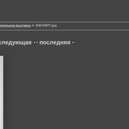
сональная выставка
DSC04877.jpg
следующая
последняя