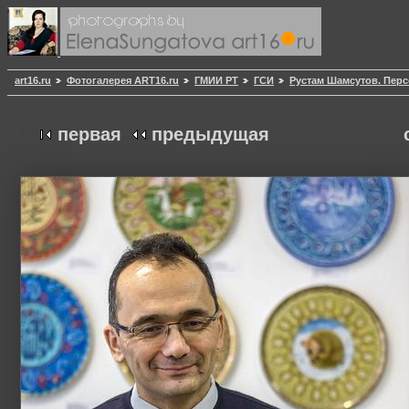
art16.ru
Фотогалерея ART16.ru
ГМИИ РТ
ГСИ
Рустам Шамсутов. Пер
первая
предыдущая