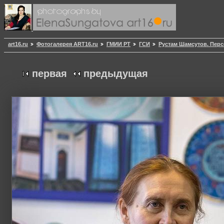
art16.ru
Фотогалерея ART16.ru
ГМИИ РТ
ГСИ
Рустам Шамсутов. Пер
первая
предыдущая