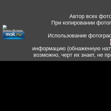
Автор всех фото
При копировании фотог
Использование фотограф
информацию (обнаженную нату
возможно, черт их знает, не 