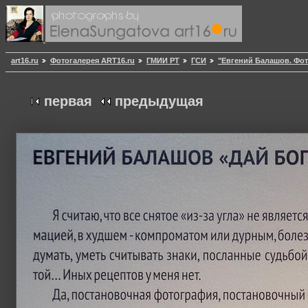
art16.ru
Фотогалерея ART16.ru
ГМИИ РТ
ГСИ
"Евгений Балашов. Фот
первая
предыдущая