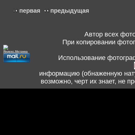
первая
предыдущая
Автор всех фото
При копировании фотог
Использование фотограф
информацию (обнаженную нату
возможно, черт их знает, не 