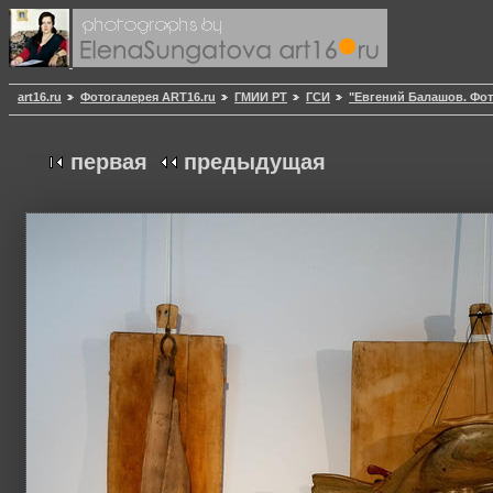
art16.ru
Фотогалерея ART16.ru
ГМИИ РТ
ГСИ
"Евгений Балашов. Фот
первая
предыдущая