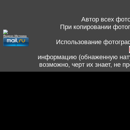
Автор всех фото
При копировании фотог
Использование фотограф
информацию (обнаженную нату
возможно, черт их знает, не 