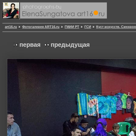
art16.ru
Фотогалерея ART16.ru
ГМИИ РТ
ГСИ
Куст искусств. Синхрон
первая
предыдущая